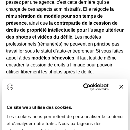
passez par une agence, c’est cette dernière qui se
charge de ces aspects administratifs. Elle négocie
la
rémunération du modèle pour son temps de
présence
, ainsi que
la contrepartie de la cession de
droits de propriété intellectuelle pour l’usage ultérieur
des photos et vidéos du défilé
. Les modèles
professionnels (rémunérés) ne peuvent en principe pas
travailler sous le statut d’auto-entrepreneur. Si vous faites
appel à des
modèles bénévoles
, il faut tout de même
encadrer la cession de droits à l’image pour pouvoir
utiliser librement les photos après le défilé.
💡 Petit plus : vous pouvez
citer les noms des modèles
et/ou d’indiquer leurs coordonnées
lorsque vous
partagez les images de votre défilé sur les réseaux
sociaux. Si vous faites appel à des
modèles sous
Ce site web utilise des cookies.
contrat avec une agence
, vérifiez ce que le contrat
Les cookies nous permettent de personnaliser le contenu
prévoit à ce sujet.
et d'analyser notre trafic. Nous partageons des