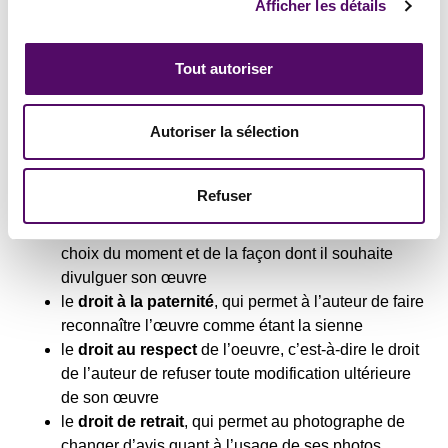
Afficher les détails
vous
céder à titre gratuit ou à titre onéreux
, c’est à dire
moyennant rémunération,
son droit d’exploitation
, qui
Tout autoriser
est un
droit
patrimonial
.
Petit rappel : le droit d’auteur se compose de droits
Autoriser la sélection
patrimoniaux et de droits extra-patrimoniaux, aussi
appelés droits moraux. Il y a
quatre droits moraux
qui
ne peuvent être cédés :
Refuser
le
droit de divulgation
, qui laisse à l’auteur le libre
choix du moment et de la façon dont il souhaite
divulguer son œuvre
le
droit à la paternité
, qui permet à l’auteur de faire
reconnaître l’œuvre comme étant la sienne
le
droit au respect
de l’oeuvre, c’est-à-dire le droit
de l’auteur de refuser toute modification ultérieure
de son œuvre
le
droit de retrait
, qui permet au photographe de
changer d’avis quant à l’usage de ses photos.