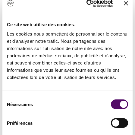
L’acte de cession de droits
Le contrat doit impérativement être formalisé par
écrit
.
Ce site web utilise des cookies.
Le prestataire de service peut vous
Les cookies nous permettent de personnaliser le contenu
céder
partiellement
ou
totalement
ses droits d’auteur.
et d'analyser notre trafic. Nous partageons des
informations sur l'utilisation de notre site avec nos
La cession se fait
à titre onéreux,
c’est-à-dire contre
partenaires de médias sociaux, de publicité et d'analyse,
rémunération. La contrepartie doit alors être indiquée
qui peuvent combiner celles-ci avec d'autres
dans l’acte de cession. Cette contrepartie peut être inclue
informations que vous leur avez fournies ou qu'ils ont
dans la somme convenue pour réaliser la prestation,
collectées lors de votre utilisation de leurs services.
mais il faut le préciser expressément.
Sélection
Nécessaires
du
Le contenu de l’acte de cession de
consentement
droits
Préférences
Pour être valable, le contrat