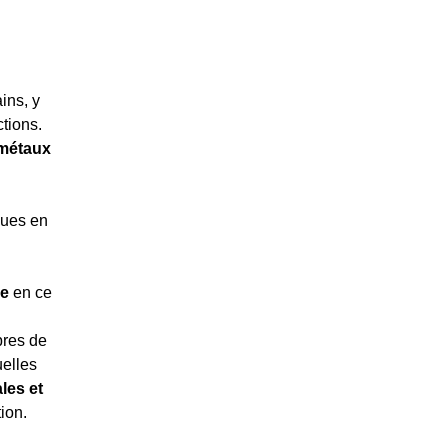
ins, y
ctions.
 métaux
ques en
ée
en ce
bres de
elles
les et
tion.