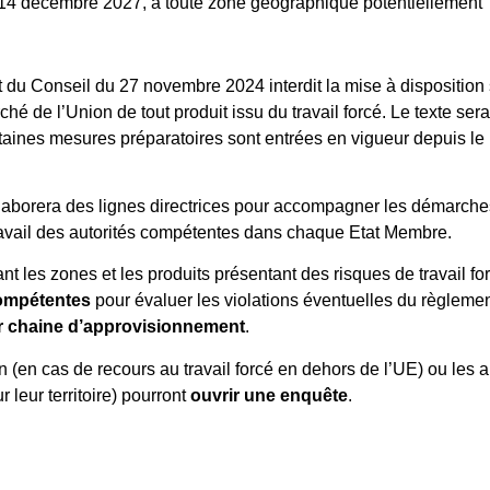
e 14 décembre 2027, à toute zone géographique potentiellement
u Conseil du 27 novembre 2024 interdit la mise à disposition 
hé de l’Union de tout produit issu du travail forcé. Le texte sera
taines mesures préparatoires sont entrées en vigueur depuis le
élaborera des lignes directrices pour accompagner les démarche
ravail des autorités compétentes dans chaque Etat Membre.
nt les zones et les produits présentant des risques de travail for
compétentes
pour évaluer les violations éventuelles du règlemen
leur chaine d’approvisionnement
.
(en cas de recours au travail forcé en dehors de l’UE) ou les a
 leur territoire) pourront
ouvrir une enquête
.