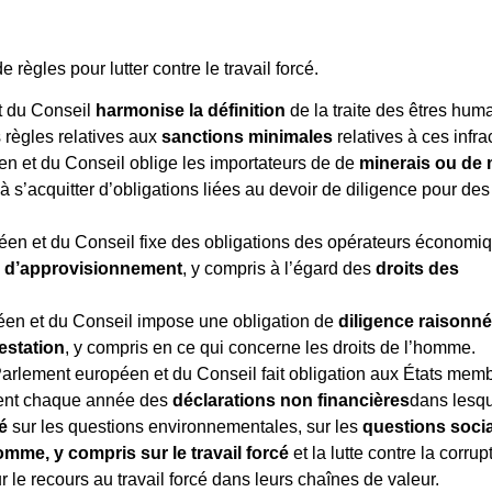
ègles pour lutter contre le travail forcé.
t du Conseil
harmonise la définition
de la traite des êtres huma
s règles relatives aux
sanctions minimales
relatives à ces infra
n et du Conseil oblige les importateurs de de
minerais ou de
à s’acquitter d’obligations liées au devoir de diligence pour des
en et du Conseil fixe des obligations des opérateurs économi
 d’approvisionnement
, y compris à l’égard des
droits des
en et du Conseil impose une obligation de
diligence raisonn
estation
, y compris en ce qui concerne les droits de l’homme.
arlement européen et du Conseil fait obligation aux États mem
lient chaque année des
déclarations non financières
dans lesqu
é
sur les questions environnementales, sur les
questions socia
omme, y compris sur le travail forcé
et la lutte contre la corrup
le recours au travail forcé dans leurs chaînes de valeur.