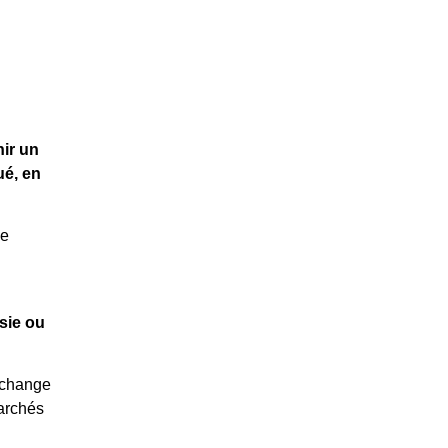
nir un
ué, en
de
sie ou
 échange
marchés