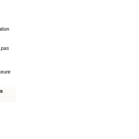
ation
t pas
jeure
ts