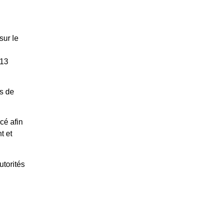
sur le
 13
s de
cé afin
t et
utorités