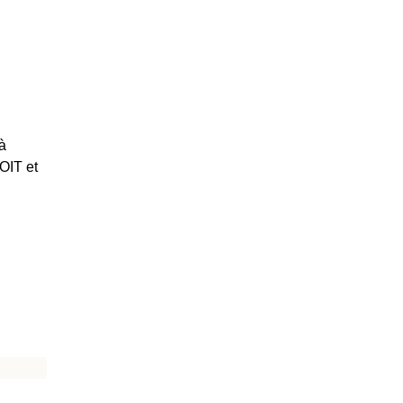
à
’OIT et