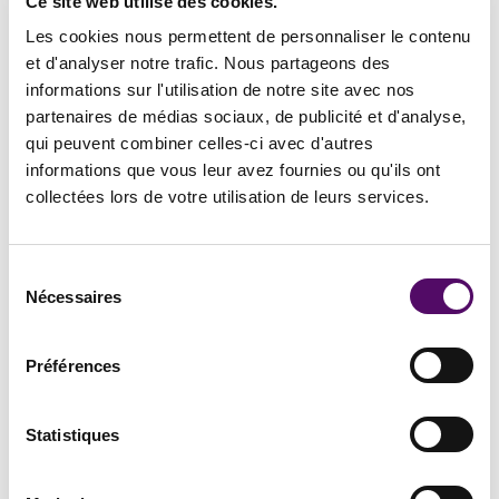
Ce site web utilise des cookies.
Un
contrat clair
permet de préserver une
bonne relation
Les cookies nous permettent de personnaliser le contenu
commerciale
avec un
partenaire essentiel
. Voici
et d'analyser notre trafic. Nous partageons des
quelques situations qui se produisent couramment.
informations sur l'utilisation de notre site avec nos
partenaires de médias sociaux, de publicité et d'analyse,
qui peuvent combiner celles-ci avec d'autres
informations que vous leur avez fournies ou qu'ils ont
Les produits fabriqués ne
collectées lors de votre utilisation de leurs services.
correspondent pas au cahier des
charges
Sélection
Nécessaires
du
Vous venez de recevoir les premières productions de la
consentement
nouvelle collection de votre marque de mode, mais vous
Préférences
vous rendez vite compte que
les conditions fixées par
le cahier des charges n’ont pas été totalement
respectées
.
Statistiques
Dans le contrat de fabrication,
une clause peut
envisager en amont ce type de problème
. Lorsque le