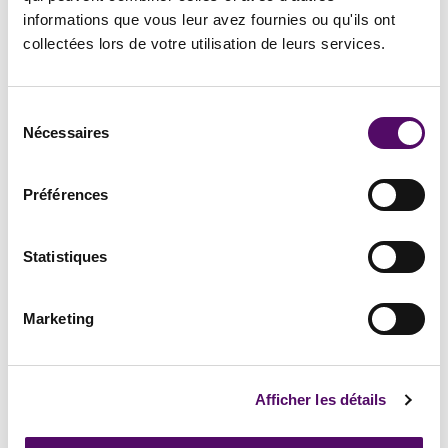
informations que vous leur avez fournies ou qu'ils ont
collectées lors de votre utilisation de leurs services.
Sélection
Nécessaires
du
consentement
Préférences
DROIT DES DONNÉES
Statistiques
PERSONNELLES - RGPD
Marketing
Le
traitement de données personnelles
est
inévitable dans le cadre de la mise en oeuvre d’une
stratégie commerciale
. De l’envoi d’une
newsletter
Afficher les détails
aux campagnes de
publicité ciblée
, le respect des
droits des clients et prospects quant à leurs données