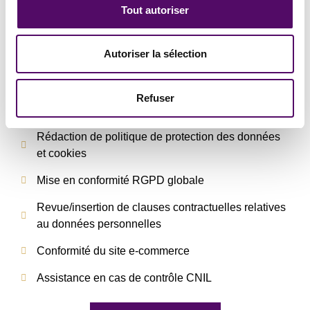
personnelles est crucial pour préserver l’image de
Tout autoriser
votre entreprise et
éviter les sanctions financières
de la CNIL
.
Autoriser la sélection
Nous
sécurisons les enjeux liés aux données
personnelles
à chaque étape du développement de
votre marque de mode ou plateforme numérique.
Refuser
Rédaction de politique de protection des données
et cookies
Mise en conformité RGPD globale
Revue/insertion de clauses contractuelles relatives
au données personnelles
Conformité du site e-commerce
Assistance en cas de contrôle CNIL