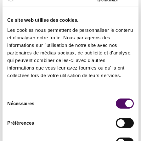
Les
CGV sont obligatoires
dès lors que
l’application
permet la souscription à un service payant
, un
Ce site web utilise des cookies.
abonnement
ou
l’achat d’un produit
.
Les cookies nous permettent de personnaliser le contenu
Elles encadrent la relation commerciale entre l’éditeur de
et d'analyser notre trafic. Nous partageons des
l’application et l’utilisateur, et doivent être disponibles
informations sur l'utilisation de notre site avec nos
avant tout acte d’achat.
partenaires de médias sociaux, de publicité et d'analyse,
Dans une logique B2C, les
CGV
doivent comporter
qui peuvent combiner celles-ci avec d'autres
toutes les informations prévues par le
Code de la
informations que vous leur avez fournies ou qu'ils ont
consommation
: caractéristiques essentielles du
collectées lors de votre utilisation de leurs services.
service, prix, modalités de paiement, modalités de
livraison ou d’exécution, garanties applicables, droit de
Sélection
rétractation.
Nécessaires
du
consentement
Des clauses spécifiques à prévoir selon votre modèle
Préférences
Selon votre projet, les CGV peuvent prendre des formes